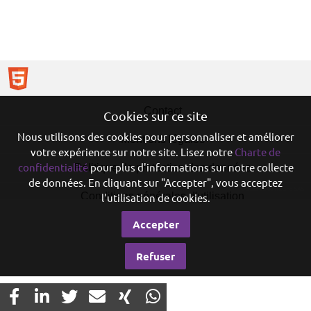
Contact
Cookies sur ce site
Nous utilisons des cookies pour personnaliser et améliorer
Mentions légales
votre expérience sur notre site. Lisez notre
Charte de
confidentialité
pour plus d'informations sur notre collecte
Politique de protection des données
de données. En cliquant sur "Accepter", vous acceptez
© 2026 Eureo Holding SAS
Conditions générales d'utilisation
l'utilisation de cookies.
Accepter
Refuser