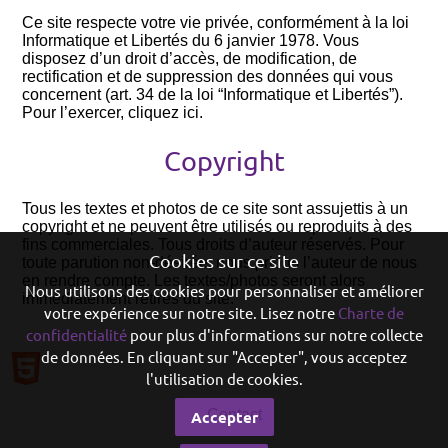
Ce site respecte votre vie privée, conformément à la loi
Informatique et Libertés du 6 janvier 1978. Vous
disposez d’un droit d’accès, de modification, de
rectification et de suppression des données qui vous
concernent (art. 34 de la loi “Informatique et Libertés”).
Pour l’exercer, cliquez ici.
Copyright
Tous les textes et photos de ce site sont assujettis à un
copyright et ne peuvent être utilisés ou reproduits à des
fins commerciales. Tous droits d’auteur réservés. Pour
Cookies sur ce site
toute parution non-désirée, nous prions l’auteur de nous
en rendre compte. Les textes/photos seront alors
Nous utilisons des cookies pour personnaliser et améliorer
immédiatement retirés du site.
votre expérience sur notre site. Lisez notre
Charte de
confidentialité
pour plus d'informations sur notre collecte
de données. En cliquant sur "Accepter", vous acceptez
l'utilisation de cookies.
Contact
Accepter