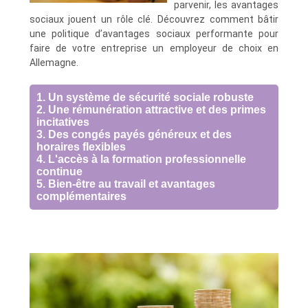
parvenir, les avantages
sociaux jouent un rôle clé. Découvrez comment bâtir
une politique d’avantages sociaux performante pour
faire de votre entreprise un employeur de choix en
Allemagne.
1. Un système de sécurité sociale robuste
2. Une rémunération attractive et des primes
incitatives
3. Des congés payés généreux et des
horaires flexibles
4. L'accès à la formation professionnelle
continue
5. Bien-être au travail et avantages
complémentaires