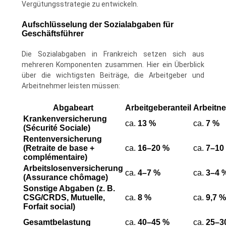
Vergütungsstrategie zu entwickeln.
Aufschlüsselung der Sozialabgaben für
Geschäftsführer
Die Sozialabgaben in Frankreich setzen sich aus
mehreren Komponenten zusammen. Hier ein Überblick
über die wichtigsten Beiträge, die Arbeitgeber und
Arbeitnehmer leisten müssen:
Abgabeart
Arbeitgeberanteil
Arbeitne
Krankenversicherung
ca.
13 %
ca.
7 %
(Sécurité Sociale)
Rentenversicherung
(Retraite de base +
ca.
16–20 %
ca.
7–10
complémentaire)
Arbeitslosenversicherung
ca.
4–7 %
ca.
3–4 
(Assurance chômage)
Sonstige Abgaben (z. B.
CSG/CRDS, Mutuelle,
ca.
8 %
ca.
9,7 %
Forfait social)
Gesamtbelastung
ca.
40–45 %
ca.
25–3