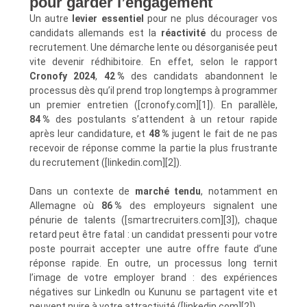
pour garder l’engagement
Un autre
levier essentiel
pour ne plus décourager vos
candidats allemands est la
réactivité
du process de
recrutement. Une démarche lente ou désorganisée peut
vite devenir rédhibitoire. En effet, selon le rapport
Cronofy 2024
,
42 %
des candidats abandonnent le
processus dès qu’il prend trop longtemps à programmer
un premier entretien ([cronofy.com][1]). En parallèle,
84 %
des postulants s’attendent à un retour rapide
après leur candidature, et
48 %
jugent le fait de ne pas
recevoir de réponse comme la partie la plus frustrante
du recrutement ([linkedin.com][2]).
Dans un contexte de
marché tendu
, notamment en
Allemagne où
86 %
des employeurs signalent une
pénurie de talents ([smartrecruiters.com][3]), chaque
retard peut être fatal : un candidat pressenti pour votre
poste pourrait accepter une autre offre faute d’une
réponse rapide. En outre, un processus long ternit
l’image de votre employer brand : des expériences
négatives sur LinkedIn ou Kununu se partagent vite et
peuvent nuire à votre attractivité ([linkedin.com][2]).