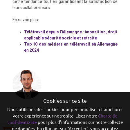
cette tendance tout en garantissant la satisfaction de
leurs collaborateurs.
En savoir plus:
Télétravail depuis l'Allemagne : imposition, droit
applicable sécurité sociale et retraite
Top 10 des métiers en télétravail en Allemagne
en 2024
Cookies sur ce site
Nous utilisons des cookies pour personnaliser et améliorer
Olivier
votre expérience sur notre site. Lisez notre
Charte de
confidentialité
pour plus d'informations sur notre collecte
de données. En cliquant sur "Accepter", vous acceptez