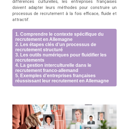
différences culturelles, les entreprises françaises
doivent adapter leurs méthodes pour construire un
processus de recrutement à la fois efficace, fluide et
attractif.
1. Comprendre le contexte spécifique du
recrutement en Allemagne
2. Les étapes clés d’un processus de
recrutement structuré
3. Les outils numériques pour fluidifier les
recrutements
4. La gestion interculturelle dans le
recrutement franco-allemand
5. Exemples d’entreprises françaises
réussissant leur recrutement en Allemagne