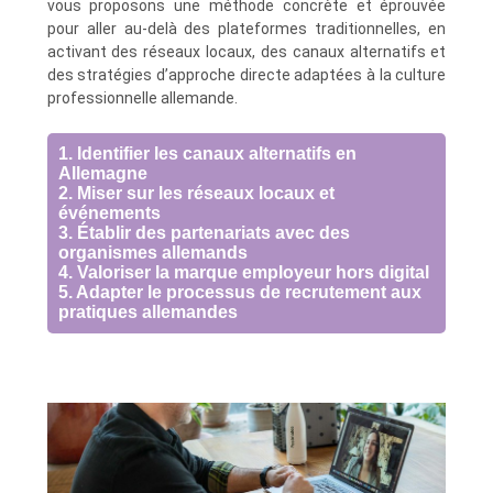
vous proposons une méthode concrète et éprouvée
pour aller au-delà des plateformes traditionnelles, en
activant des réseaux locaux, des canaux alternatifs et
des stratégies d’approche directe adaptées à la culture
professionnelle allemande.
1. Identifier les canaux alternatifs en
Allemagne
2. Miser sur les réseaux locaux et
événements
3. Établir des partenariats avec des
organismes allemands
4. Valoriser la marque employeur hors digital
5. Adapter le processus de recrutement aux
pratiques allemandes