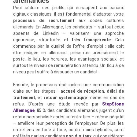
allemandes
Pour séduire des profils qui échappent aux canaux
digitaux classiques, il est fondamental d’adapter votre
processus de recrutement
aux codes culturels
allemands. En Allemagne, les candidats – surtout ceux
absents de LinkedIn – valorisent une approche
rigoureuse, structurée et
très transparente
. Cela
commence par la qualité de l’offre d’emploi : elle doit
être rédigée en allemand, présenter précisément le
poste, le lieu, les horaires, les avantages sociaux, et
surtout le niveau de rémunération attendu. Un flou à ce
niveau peut suffire à dissuader un candidat.
Ensuite, le processus doit inclure une communication
claire sur les étapes :
accusé de réception
,
délai de
traitement
, et
retour systématique
même en cas de
refus. D’après une étude menée par
StepStone
Allemagne
,
85 %
des candidats allemands jugent qu’un
retour personnalisé après un entretien – même négatif
– améliore leur perception de l’employeur. De plus, les
entretiens en face à face, ou du moins hybrides, sont
préférés par les candidats
non digitaux
, qui considèrent