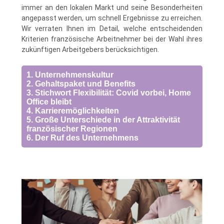
immer an den lokalen Markt und seine Besonderheiten
angepasst werden, um schnell Ergebnisse zu erreichen.
Wir verraten Ihnen im Detail, welche entscheidenden
Kriterien französische Arbeitnehmer bei der Wahl ihres
zukünftigen Arbeitgebers berücksichtigen.
1. Unternehmenskultur
2. Gehaltspaket und Benefits
3. Stichwort Flexibilität: Covid vorbei, Home
Office bleibt
4. Karrieremöglichkeiten
5. Große Unterschiede in der Attraktivität
französischer Regionen
6. Der Ruf des Unternehmens